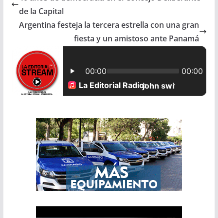
e
t
i
r
de la Capital
b
s
l
e
Argentina festeja la tercera estrella con una gran
fiesta y un amistoso ante Panamá
o
A
o
p
k
p