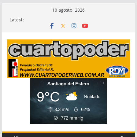
Skip
10 agosto, 2026
to
Latest:
content
Santiago del Estero
9°C
Nublado
3.3 m/s
62%
772
mmHg