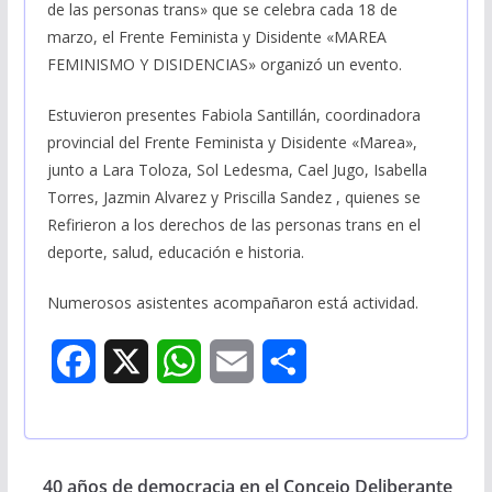
de las personas trans» que se celebra cada 18 de
marzo, el Frente Feminista y Disidente «MAREA
FEMINISMO Y DISIDENCIAS» organizó un evento.
Estuvieron presentes Fabiola Santillán, coordinadora
provincial del Frente Feminista y Disidente «Marea»,
junto a Lara Toloza, Sol Ledesma, Cael Jugo, Isabella
Torres, Jazmin Alvarez y Priscilla Sandez , quienes se
Refirieron a los derechos de las personas trans en el
deporte, salud, educación e historia.
Numerosos asistentes acompañaron está actividad.
F
X
W
E
S
a
h
m
h
c
a
a
a
40 años de democracia en el Concejo Deliberante