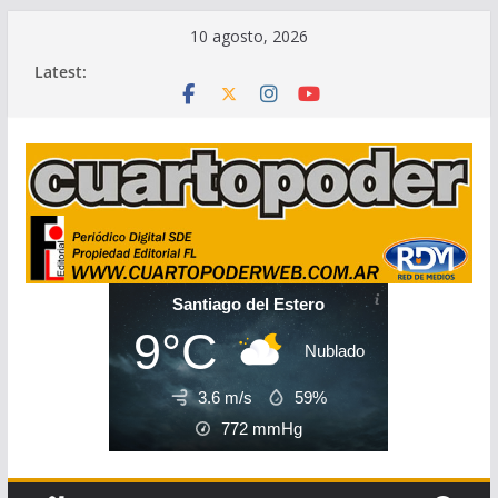
Skip
10 agosto, 2026
to
Latest:
content
Santiago del Estero
9°C
Nublado
3.6 m/s
59%
772
mmHg