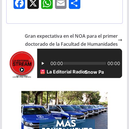
F
X
W
E
S
a
h
m
h
c
a
a
a
Gran expectativa en el NOA para el primer
e
t
i
r
doctorado de la Facultad de Humanidades
b
s
l
e
o
A
o
p
k
p