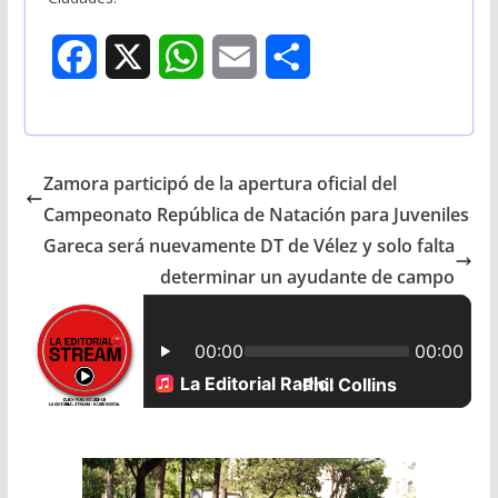
F
X
W
E
S
a
h
m
h
c
a
a
a
Zamora participó de la apertura oficial del
e
t
i
r
Campeonato República de Natación para Juveniles
b
s
l
e
Gareca será nuevamente DT de Vélez y solo falta
determinar un ayudante de campo
o
A
o
p
k
p