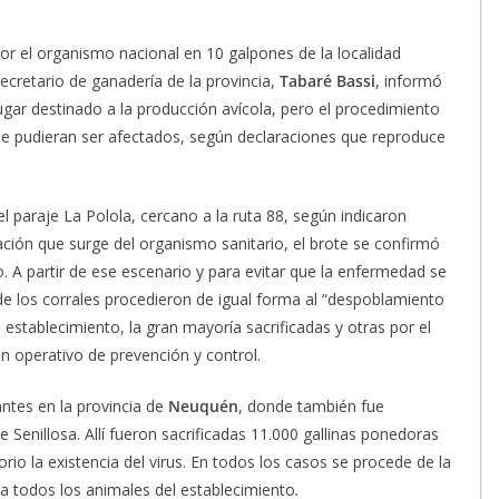
por el organismo nacional en 10 galpones de la localidad
 secretario de ganadería de la provincia,
Tabaré Bassi
, informó
ugar destinado a la producción avícola, pero el procedimiento
que pudieran ser afectados, según declaraciones que reproduce
l paraje La Polola, cercano a la ruta 88, según indicaron
ación que surge del organismo sanitario, el brote se confirmó
. A partir de ese escenario y para evitar que la enfermedad se
de los corrales procedieron de igual forma al “despoblamiento
l establecimiento, la gran mayoría sacrificadas y otras por el
n operativo de prevención y control.
antes en la provincia de
Neuquén
, donde también fue
 Senillosa. Allí fueron sacrificadas 11.000 gallinas ponedoras
io la existencia del virus. En todos los casos se procede de la
a todos los animales del establecimiento
.