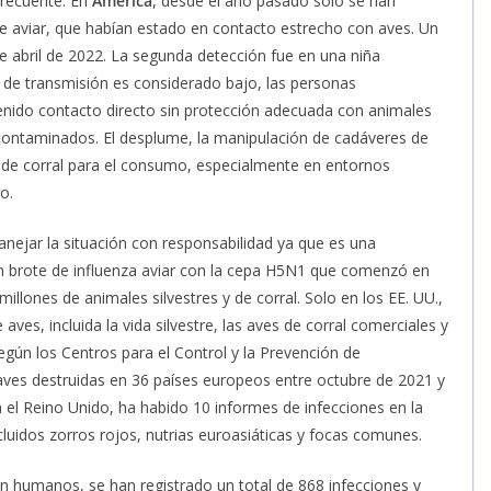
frecuente. En
América
, desde el año pasado solo se han
e aviar, que habían estado en contacto estrecho con aves. Un
e abril de 2022. La segunda detección fue en una niña
o de transmisión es considerado bajo, las personas
enido contacto directo sin protección adecuada con animales
contaminados. El desplume, la manipulación de cadáveres de
s de corral para el consumo, especialmente en entornos
o.
nejar la situación con responsabilidad ya que es una
 brote de influenza aviar con la cepa H5N1 que comenzó en
illones de animales silvestres y de corral. Solo en los EE. UU.,
 aves, incluida la vida silvestre, las aves de corral comerciales y
egún los Centros para el Control y la Prevención de
ves destruidas en 36 países europeos entre octubre de 2021 y
n el Reino Unido, ha habido 10 informes de infecciones en la
ncluidos zorros rojos, nutrias euroasiáticas y focas comunes.
en humanos, se han registrado un total de 868 infecciones y