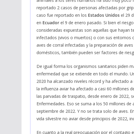
animales a los seres humanos ha sido muy poco 
reportado 2 casos de personas afectadas por grip
caso fue reportado en los
Estados Unidos
el 29 d
en
Ecuador
el 9 de enero pasado. Si bien el riesg
consideradas expuestas son aquellas que hayan t
infectados (vivos o muertos) o con sus entornos 
aves de corral infectadas y la preparación de ave
domésticos, también pueden ser factores de riesg
De igual forma los organismos sanitarios piden ma
enfermedad que se extiende en todo el mundo. Un
2020 ha alcanzado niveles récord y ha afectado a m
la influenza aviar ha afectado a casi 60 millones de
las parvadas de traspatio, desde enero de 2022, s
Enfermedades. Eso se suma a los 50 millones de a
septiembre de 2022. Y no se trata solo de aves. E
vida silvestre no aviar desde principios de 2022, i
En cuanto a la real preocupación por el contagio 