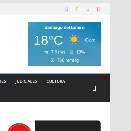
Santiago del Estero
18°C
Claro
7.6 m/s
19%
760
mmHg
TES
JUDICIALES
CULTURA