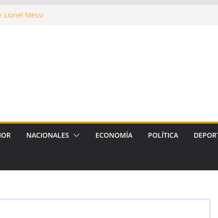
king Argentino de Golf Adaptado
ia de 20 competidores
e Lionel Messi
có que se alcanzaron a
as en la ciudad
ada la muestra artística Proyecto
margen de maniobra y la
r la máxima prioridad
IOR
NACIONALES
ECONOMÍA
POLÍTICA
DEPOR