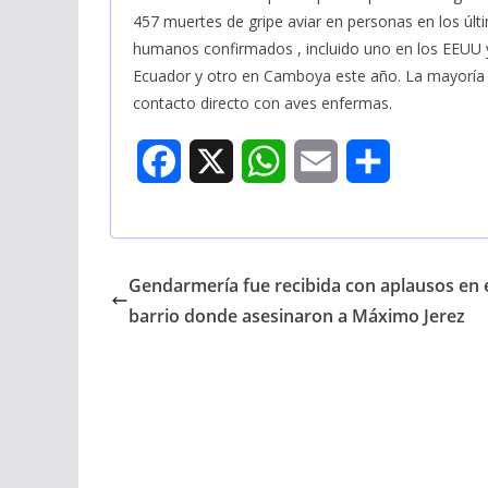
457 muertes de gripe aviar en personas en los úl
humanos confirmados , incluido uno en los EEUU 
Ecuador y otro en Camboya este año. La mayoría 
contacto directo con aves enfermas.
F
X
W
E
S
a
h
m
h
c
a
a
a
Gendarmería fue recibida con aplausos en 
e
t
i
r
barrio donde asesinaron a Máximo Jerez
b
s
l
e
o
A
o
p
k
p