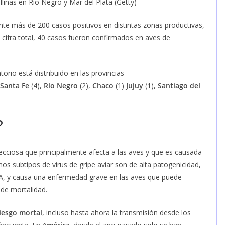
allinas en Río Negro y Mar del Plata (Getty)
nte más de 200 casos positivos en distintas zonas productivas,
 cifra total, 40 casos fueron confirmados en aves de
orio está distribuido en las provincias
Santa Fe
(4),
Río Negro
(2),
Chaco
(1)
Jujuy
(1),
Santiago del
?
cciosa que principalmente afecta a las aves y que es causada
unos subtipos de virus de gripe aviar son de alta patogenicidad,
o A, y causa una enfermedad grave en las aves que puede
de mortalidad.
iesgo mortal
, incluso hasta ahora la transmisión desde los