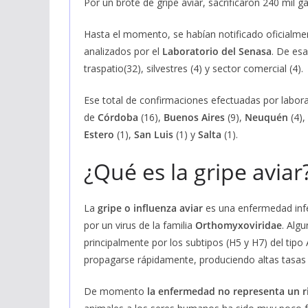
Por un brote de gripe aviar, sacrificaron 240 mil g
Hasta el momento, se habían notificado oficialme
analizados por el
Laboratorio del Senasa
. De esa
traspatio(32), silvestres (4) y sector comercial (4).
Ese total de confirmaciones efectuadas por laborat
de
Córdoba
(16),
Buenos Aires
(9),
Neuquén
(4),
Estero
(1),
San Luis
(1) y
Salta
(1).
¿Qué es la gripe aviar
La
gripe o influenza aviar
es una enfermedad infe
por un virus de la familia
Orthomyxoviridae
. Alg
principalmente por los subtipos (H5 y H7) del tip
propagarse rápidamente, produciendo altas tasas 
De momento
la enfermedad no representa un r