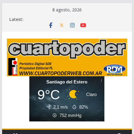
Skip
8 agosto, 2026
to
Latest:
content
Santiago del Estero
9°C
Claro
2.1 m/s
82%
752
mmHg