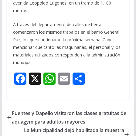
avenida Leopoldo Lugones, en un tramo de 1.100
metros.
A través del departamento de calles de tierra
comenzaron los mismos trabajos en el barrio General
Paz, los que continuarán la próxima semana. Cabe
mencionar que tanto las maquinarias, el personal y los
materiales utilizados corresponden a la administración
municipal.
F
X
W
E
S
a
h
m
h
c
a
a
a
Fuentes y Dapello visitaron las clases gratuitas de
e
t
i
r
aquagym para adultos mayores
b
s
l
e
La Municipalidad dejó habilitada la muestra