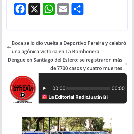
F
X
W
E
S
a
h
m
h
c
a
a
a
Boca se lo dio vuelta a Deportivo Pereira y celebró
e
t
i
r
una agónica victoria en La Bombonera
b
s
l
e
Dengue en Santiago del Estero: se registraron más
de 7700 casos y cuatro muertes
o
A
o
p
k
p