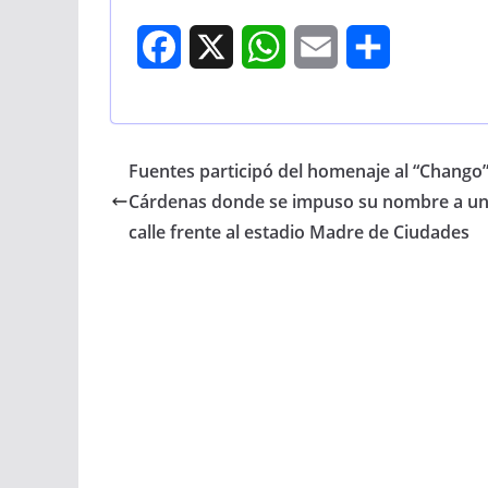
F
X
W
E
S
a
h
m
h
c
a
a
a
Fuentes participó del homenaje al “Chango
e
t
i
r
Cárdenas donde se impuso su nombre a u
b
s
l
e
calle frente al estadio Madre de Ciudades
o
A
o
p
k
p