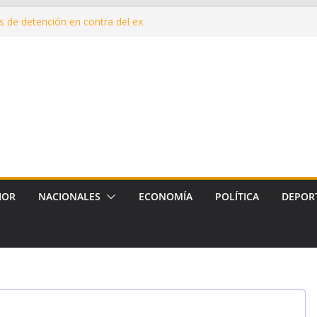
 de detención en contra del ex
qué estamos endeudados?
ón de Mamá”, para cuidar la
 durante y después del embarazo
nte de Malvinas en el corazón
la reposición de más de 120
armiento, Tradición y Smata
IOR
NACIONALES
ECONOMÍA
POLÍTICA
DEPOR