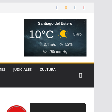
Santiago del Estero
10°C
Claro
3.4 m/s
52%
765
mmHg
TES
JUDICIALES
CULTURA