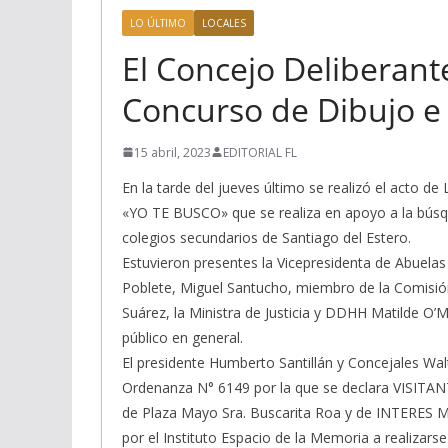
LO ÚLTIMO
LOCALES
El Concejo Deliberant
Concurso de Dibujo e 
15 abril, 2023
EDITORIAL FL
En la tarde del jueves último se realizó el a
«YO TE BUSCO» que se realiza en apoyo a la bús
colegios secundarios de Santiago del Estero.
Estuvieron presentes la Vicepresidenta de Abuela
Poblete, Miguel Santucho, miembro de la Comisión 
Suárez, la Ministra de Justicia y DDHH Matilde O’M
público en general.
El presidente Humberto Santillán y Concejales Wal
Ordenanza N° 6149 por la que se declara VISITAN
de Plaza Mayo Sra. Buscarita Roa y de INTERES 
por el Instituto Espacio de la Memoria a realizarse