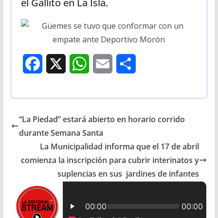
el Gallito en La Isla.
F
X
W
E
S
a
h
m
h
c
a
a
a
“La Piedad” estará abierto en horario corrido
e
t
i
r
durante Semana Santa
b
s
l
e
La Municipalidad informa que el 17 de abril
comienza la inscripción para cubrir interinatos y
o
A
suplencias en sus jardines de infantes
o
p
k
p