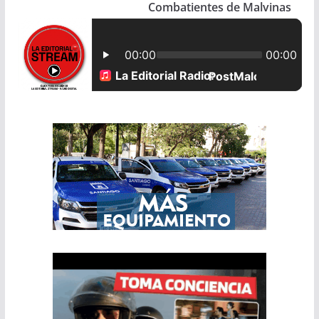
Combatientes de Malvinas
o
p
k
p