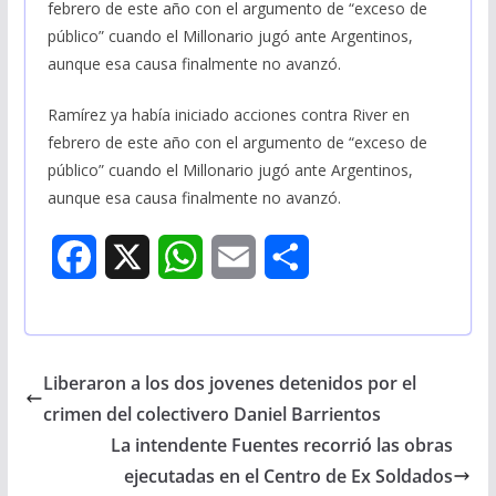
febrero de este año con el argumento de “exceso de
público” cuando el Millonario jugó ante Argentinos,
aunque esa causa finalmente no avanzó.
Ramírez ya había iniciado acciones contra River en
febrero de este año con el argumento de “exceso de
público” cuando el Millonario jugó ante Argentinos,
aunque esa causa finalmente no avanzó.
F
X
W
E
S
a
h
m
h
c
a
a
a
Liberaron a los dos jovenes detenidos por el
e
t
i
r
crimen del colectivero Daniel Barrientos
b
s
l
e
La intendente Fuentes recorrió las obras
ejecutadas en el Centro de Ex Soldados
o
A