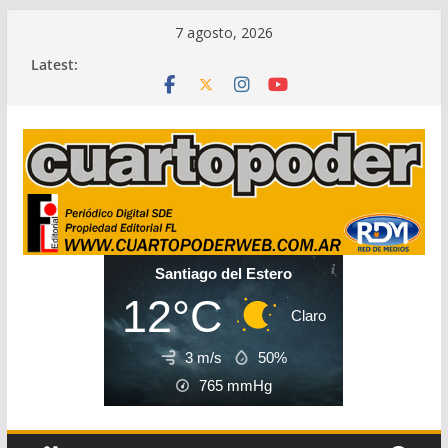
Skip
7 agosto, 2026
to
Latest:
content
Santiago del Estero
12°C
Claro
3 m/s
50%
765
mmHg