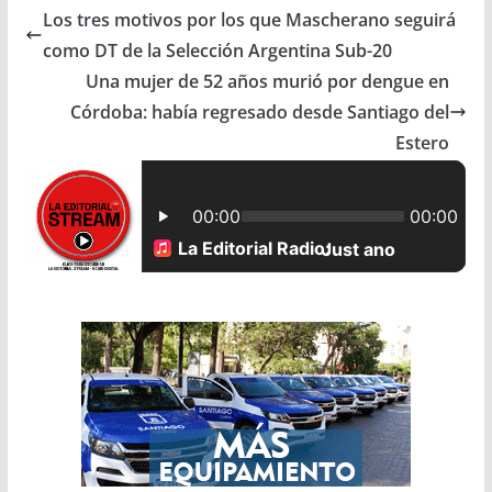
Los tres motivos por los que Mascherano seguirá
e
t
i
r
como DT de la Selección Argentina Sub-20
b
s
l
e
Una mujer de 52 años murió por dengue en
Córdoba: había regresado desde Santiago del
o
A
Estero
o
p
k
p