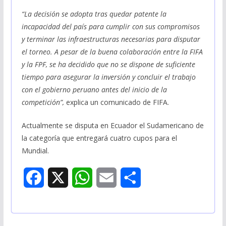
“La decisión se adopta tras quedar patente la
incapacidad del país para cumplir con sus compromisos
y terminar las infraestructuras necesarias para disputar
el torneo. A pesar de la buena colaboración entre la FIFA
y la FPF, se ha decidido que no se dispone de suficiente
tiempo para asegurar la inversión y concluir el trabajo
con el gobierno peruano antes del inicio de la
competición”,
explica un comunicado de FIFA.
Actualmente se disputa en Ecuador el Sudamericano de
la categoría que entregará cuatro cupos para el
Mundial.
F
X
W
E
S
a
h
m
h
c
a
a
a