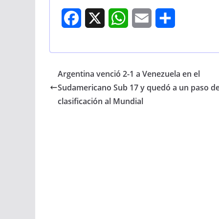
F
X
W
E
S
a
h
m
h
c
a
a
a
Argentina venció 2-1 a Venezuela en el
e
t
i
r
Sudamericano Sub 17 y quedó a un paso de
b
s
l
e
clasificación al Mundial
o
A
o
p
k
p