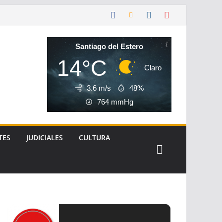
Santiago del Estero
14°C
Claro
3.6 m/s
48%
764
mmHg
TES
JUDICIALES
CULTURA