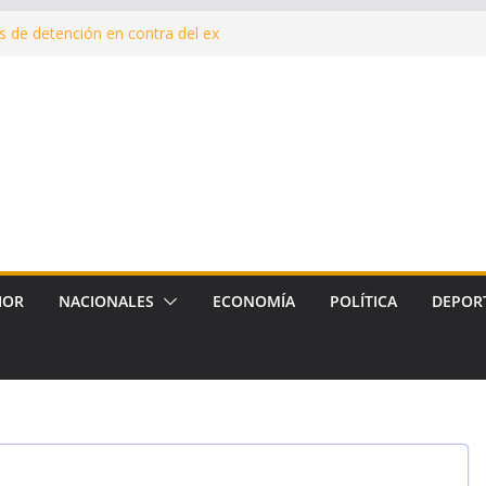
 de detención en contra del ex
qué estamos endeudados?
ón de Mamá”, para cuidar la
 durante y después del embarazo
nte de Malvinas en el corazón
la reposición de más de 120
armiento, Tradición y Smata
IOR
NACIONALES
ECONOMÍA
POLÍTICA
DEPOR