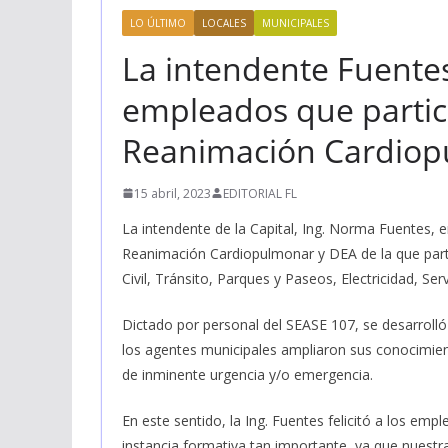
LO ÚLTIMO
LOCALES
MUNICIPALES
La intendente Fuentes
empleados que partic
Reanimación Cardiop
15 abril, 2023
EDITORIAL FL
La intendente de la Capital, Ing. Norma Fuentes, e
Reanimación Cardiopulmonar y DEA de la que part
Civil, Tránsito, Parques y Paseos, Electricidad, Ser
Dictado por personal del SEASE 107, se desarrolló 
los agentes municipales ampliaron sus conocimient
de inminente urgencia y/o emergencia.
En este sentido, la Ing. Fuentes felicitó a los em
instancia formativa tan importante, ya que nuestra