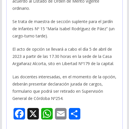
acuerdo al Listado de Orden de Mérito vigente
ordinario.
Se trata de maestra de sección suplente para el Jardín
de Infantes Nº 15 “María Isabel Rodríguez de Páez” (un
cargo-turno tarde).
El acto de opción se llevará a cabo el día 5 de abril de
2023 a partir de las 17.30 horas en la sede de la Casa
Argañaraz Alcorta, sito en Libertad Nº179 de la capital.
Las docentes interesadas, en el momento de la opción,
deberán presentar declaración jurada de cargos,
formulario que podrá ser retirado en Supervisión
General de Córdoba Nº254.
F
X
W
E
S
a
h
m
h