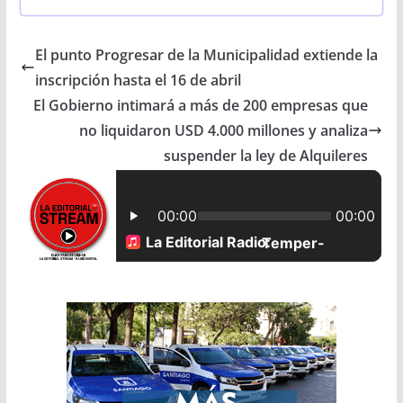
c
a
a
a
El punto Progresar de la Municipalidad extiende la
e
t
i
r
inscripción hasta el 16 de abril
b
s
l
e
El Gobierno intimará a más de 200 empresas que
no liquidaron USD 4.000 millones y analiza
o
A
suspender la ley de Alquileres
o
p
k
p