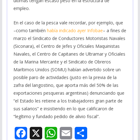
últimas tengan escaso peso en la estructura de
empleo.
En el caso de la pesca vale recordar, por ejemplo, que
–como también
había indicado ayer Infobae
– a fines de
marzo el Sindicato de Conductores Motoristas Navales
(Siconara), el Centro de Jefes y Oficiales Maquinistas
Navales, el Centro de Capitanes de Ultramar y Oficiales
de la Marina Mercante y el Sindicato de Obreros
Marítimos Unidos (SOMU) habían advertido sobre un
posible paro de actividades (justo en la previa de la
zafra del langostino, que aporta más del 50% de las
exportaciones pesqueras argentinas) denunciando que
“el Estado les retiene a los trabajadores gran parte de
sus salarios” e insistiendo en lo que calificaron de
“legítimo y fundado pedido de alivio fiscal”.
F
X
W
E
S