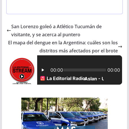
a
h
m
h
c
a
a
a
San Lorenzo goleó a Atlético Tucumán de
e
t
i
r
visitante, y se acerca al puntero
b
s
l
e
El mapa del dengue en la Argentina: cuáles son los
distritos más afectados por el brote
o
A
o
p
k
p