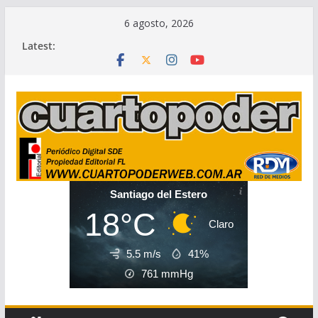
Skip
6 agosto, 2026
to
Latest:
content
Santiago del Estero
18°C
Claro
5.5 m/s
41%
761
mmHg