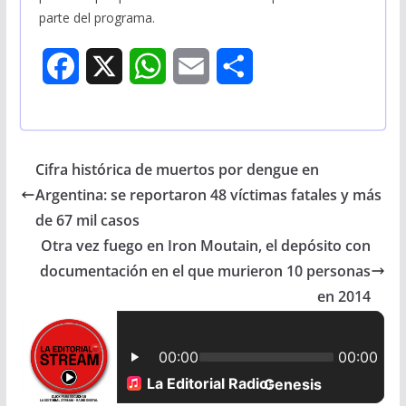
parte del programa.
F
X
W
E
S
a
h
m
h
c
a
a
a
Cifra histórica de muertos por dengue en
e
t
i
r
Argentina: se reportaron 48 víctimas fatales y más
b
s
l
e
de 67 mil casos
Otra vez fuego en Iron Moutain, el depósito con
o
A
documentación en el que murieron 10 personas
o
p
en 2014
k
p