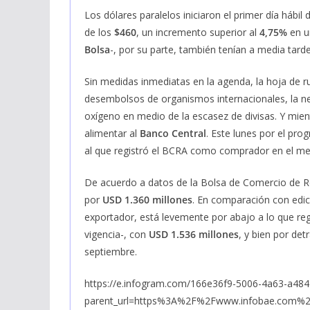
Los dólares paralelos iniciaron el primer día hábil
de los
$460
, un incremento superior al
4,75%
en un
Bolsa
-, por su parte, también tenían a media tar
Sin medidas inmediatas en la agenda, la hoja de 
desembolsos de organismos internacionales, la n
oxígeno en medio de la escasez de divisas. Y mient
alimentar al
Banco Central
. Este lunes por el pr
al que registró el BCRA como comprador en el me
De acuerdo a datos de la Bolsa de Comercio de R
por
USD 1.360 millones
. En comparación con edic
exportador, está levemente por abajo a lo que regi
vigencia-, con
USD 1.536 millones
, y bien por det
septiembre.
https://e.infogram.com/166e36f9-5006-4a63-a48
parent_url=https%3A%2F%2Fwww.infobae.com%