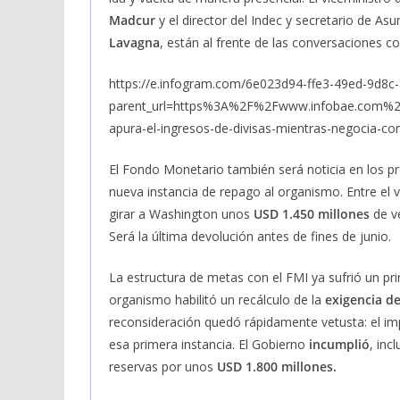
Madcur
y el director del Indec y secretario de As
Lavagna
, están al frente de las conversaciones c
https://e.infogram.com/6e023d94-ffe3-49ed-9d8
parent_url=https%3A%2F%2Fwww.infobae.com%
apura-el-ingresos-de-divisas-mientras-negocia
El Fondo Monetario también será noticia en los p
nueva instancia de repago al organismo. Entre el 
girar a Washington unos
USD 1.450 millones
de ve
Será la última devolución antes de fines de junio.
La estructura de metas con el FMI ya sufrió un 
organismo habilitó un recálculo de la
exigencia de
reconsideración quedó rápidamente vetusta: el i
esa primera instancia. El Gobierno
incumplió
, inc
reservas por unos
USD 1.800 millones.