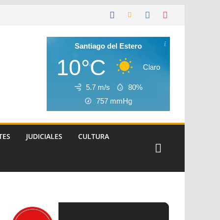
Santiago del Estero
10°C
Claro
5.7 m/s
80%
757
mmHg
TES
JUDICIALES
CULTURA