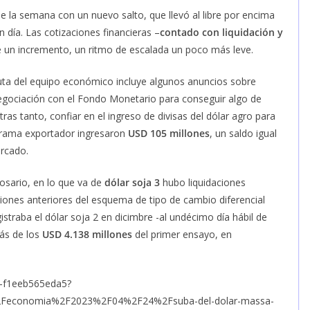
 de la semana con un nuevo salto, que llevó al libre por encima
 día. Las cotizaciones financieras –
contado con liquidación y
de un incremento, un ritmo de escalada un poco más leve.
ruta del equipo económico incluye algunos anuncios sobre
egociación con el Fondo Monetario para conseguir algo de
ras tanto, confiar en el ingreso de divisas del dólar agro para
ograma exportador ingresaron
USD 105 millones
, un saldo igual
rcado.
osario, en lo que va de
dólar soja 3
hubo liquidaciones
iones anteriores del esquema de tipo de cambio diferencial
straba el dólar soja 2 en dicimbre -al undécimo día hábil de
rás de los
USD 4.138 millones
del primer ensayo, en
4-f1eeb565eda5?
2Feconomia%2F2023%2F04%2F24%2Fsuba-del-dolar-massa-