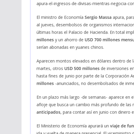
apura-el-ingresos-de-divisas-mientras-negocia
El ministro de Economía
Sergio Massa
apura, para
al jueves, desembolsos de organismos internaciona
últimas horas el Palacio de Hacienda. En total imp
millones
y un ahorro de
USD 700 millones mensu
serían abonadas en yuanes chinos.
Aparecen montos elevados en dólares dentro de l
martes, otros
USD 500 millones
de inversiones en
hasta fines de junio por parte de la Corporación
millones
-anunciados, no desembolsados de inmed
En un plazo más largo -de semanas- aparece en el
afloje que busca un cambio más profundo de las 
anticipados
, para contar así en junio con dinero
El Ministerio de Economía apurará un
viaje de fu
ida y vuelta de manera presencial. El viceministr