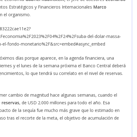
untos Estratégicos y Financieros Internacionales
Marco
on el organismo.
c-83222cae11e2?
2Feconomia%2F2023%2F04%2F24%2Fsuba-del-dolar-massa-
-con-el-fondo-monetario%2F&src=embed#async_embed
róximos días porque aparece, en la agenda financiera, una
viernes y el lunes de la semana próxima el Banco Central deberá
ncimientos, lo que tendrá su correlato en el nivel de reservas.
primer cambio de magnitud hace algunas semanas, cuando el
 reservas
, de USD 2.000 millones para todo el año. Esa
mpacto de la sequía fue mucho más grave que lo estimado en
luso tras el recorte de la meta, el objetivo de acumulación de