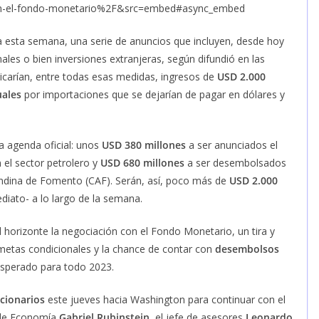
-con-el-fondo-monetario%2F&src=embed#async_embed
 esta semana, una serie de anuncios que incluyen, desde hoy
les o bien inversiones extranjeras, según difundió en las
licarían, entre todas esas medidas, ingresos de
USD 2.000
ales
por importaciones que se dejarían de pagar en dólares y
a agenda oficial: unos
USD 380 millones
a ser anunciados el
 el sector petrolero y
USD 680 millones
a ser desembolsados
 Andina de Fomento (CAF). Serán, así, poco más de
USD 2.000
iato- a lo largo de la semana.
 horizonte la negociación con el Fondo Monetario, un tira y
metas condicionales y la chance de contar con
desembolsos
 esperado para todo 2023.
ncionarios
este jueves hacia Washington para continuar con el
o de Economía
Gabriel Rubinstein,
el jefe de asesores
Leonardo