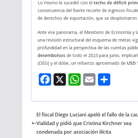
Lo mismo le sucedió con el
techo de déficit prim
consecuencia del fuerte recorte de ingresos fiscal
de derechos de exportación, que se desplomaron 
Ante ese panorama, el Ministerio de Economía y 
una revisión estructural del esquema de metas vi
profundidad en la perspectiva de las cuentas públi
desembolsos
de todo el 2023 para junio, implicar
(DEG) y el dólar, un refuerzo aproximado de
USD 
F
X
W
E
S
a
h
m
h
c
a
a
a
El fiscal Diego Luciani apeló el fallo de la ca
e
t
i
r
Vialidad y pidió que Cristina Kirchner sea
b
s
l
e
condenada por asociación ilícita