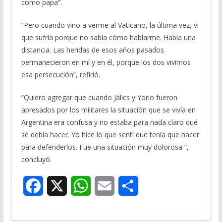
como papa”.
”Pero cuando vino a verme al Vaticano, la última vez, vi
que sufría porque no sabía cómo hablarme. Había una
distancia. Las heridas de esos años pasados
permanecieron en mí y en él, porque los dos vivimos
esa persecución”, refirió.
”Quiero agregar que cuando Jálics y Yorio fueron
apresados por los militares la situación que se vivía en
Argentina era confusa y no estaba para nada claro qué
se debía hacer. Yo hice lo que sentí que tenía que hacer
para defenderlos. Fue una situación muy dolorosa “,
concluyó.
F
X
W
E
S
a
h
m
h