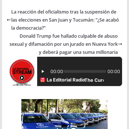
c
a
a
a
La reacción del oficialismo tras la suspensión de
e
t
i
r
las elecciones en San Juan y Tucumán: “¿Se acabó
b
s
l
e
la democracia?”
Donald Trump fue hallado culpable de abuso
o
A
sexual y difamación por un jurado en Nueva York
o
p
y deberá pagar una suma millonaria
k
p