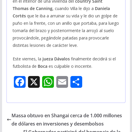
en el interior de una vivienda del
country Saint
Thomas de Canning
, cuando Villa le dijo a
Daniela
Cortés
que le iba a arruinar su vida y le dio un golpe de
puño en la frente, con un anillo que portaba, para luego
tomarla del brazo y posteriormente la arrojó al suelo
provocándole, pegándole patadas para provocarle
distintas lesiones de carácter leve.
Este viernes, la
jueza Dávalos
finalmente decidirá si el
futbolista de
Boca
es culpable o inocente.
F
X
W
E
S
a
h
m
h
c
a
a
a
Massa obtuvo en Shangai cerca de 1.000 millones
e
t
i
r
de dólares en inversiones y desembolsos
b
s
l
e
El Gobernador participó del homenaje de la