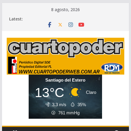
Skip
8 agosto, 2026
to
Latest:
content
Santiago del Estero
13°C
Claro
3.3 m/s
35%
761
mmHg