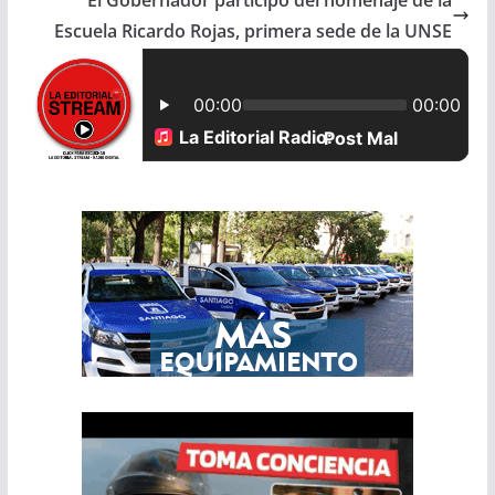
Escuela Ricardo Rojas, primera sede de la UNSE
o
A
o
p
k
p