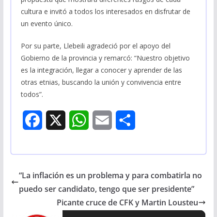
cultura e invitó a todos los interesados en disfrutar de
un evento único.
Por su parte, Llebeili agradeció por el apoyo del
Gobierno de la provincia y remarcó: “Nuestro objetivo
es la integración, llegar a conocer y aprender de las
otras etnias, buscando la unión y convivencia entre
todos”.
F
X
W
E
S
a
h
m
h
c
a
a
a
“La inflación es un problema y para combatirla no
e
t
i
r
puedo ser candidato, tengo que ser presidente”
b
s
l
e
Picante cruce de CFK y Martin Lousteu
o
A