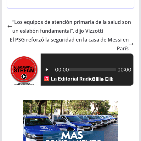
c
a
a
a
“Los equipos de atención primaria de la salud son
e
t
i
r
un eslabón fundamental”, dijo Vizzotti
b
s
l
e
El PSG reforzó la seguridad en la casa de Messi en
París
o
A
o
p
k
p