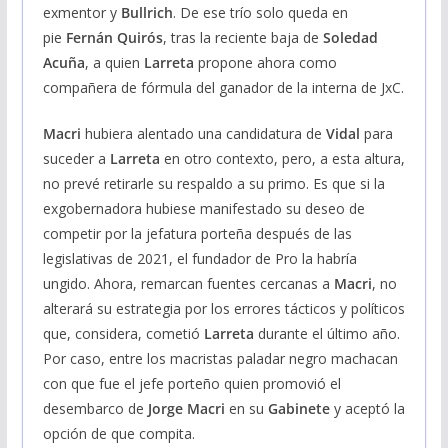
exmentor y
Bullrich
. De ese trío solo queda en
pie
Fernán Quirós
, tras la reciente baja de
Soledad
Acuña
, a quien
Larreta
propone ahora como
compañera de fórmula del ganador de la interna de JxC.
Macri
hubiera alentado una candidatura de
Vidal
para
suceder a
Larreta
en otro contexto, pero, a esta altura,
no prevé retirarle su respaldo a su primo. Es que si la
exgobernadora hubiese manifestado su deseo de
competir por la jefatura porteña después de las
legislativas de 2021, el fundador de Pro la habría
ungido. Ahora, remarcan fuentes cercanas a
Macri
, no
alterará su estrategia por los errores tácticos y políticos
que, considera, cometió
Larreta
durante el último año.
Por caso, entre los macristas paladar negro machacan
con que fue el jefe porteño quien promovió el
desembarco de
Jorge Macri
en su
Gabinete
y aceptó la
opción de que compita.