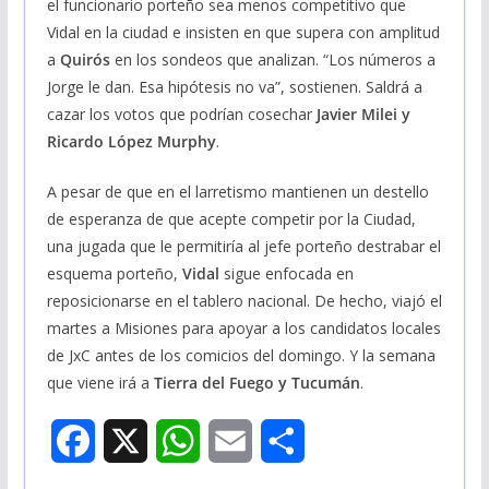
el funcionario porteño sea menos competitivo que
Vidal en la ciudad e insisten en que supera con amplitud
a
Quirós
en los sondeos que analizan. “Los números a
Jorge le dan. Esa hipótesis no va”, sostienen. Saldrá a
cazar los votos que podrían cosechar
Javier Milei y
Ricardo López Murphy
.
A pesar de que en el larretismo mantienen un destello
de esperanza de que acepte competir por la Ciudad,
una jugada que le permitiría al jefe porteño destrabar el
esquema porteño,
Vidal
sigue enfocada en
reposicionarse en el tablero nacional. De hecho, viajó el
martes a Misiones para apoyar a los candidatos locales
de JxC antes de los comicios del domingo. Y la semana
que viene irá a
Tierra del Fuego y Tucumán
.
F
X
W
E
S
a
h
m
h