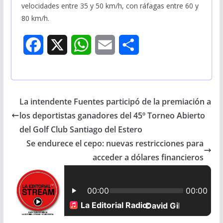
velocidades entre 35 y 50 km/h, con ráfagas entre 60 y
80 km/h.
F
X
W
E
S
a
h
m
h
c
a
a
a
La intendente Fuentes participó de la premiación a
e
t
i
r
los deportistas ganadores del 45º Torneo Abierto
b
s
l
e
del Golf Club Santiago del Estero
Se endurece el cepo: nuevas restricciones para
o
A
acceder a dólares financieros
o
p
k
p