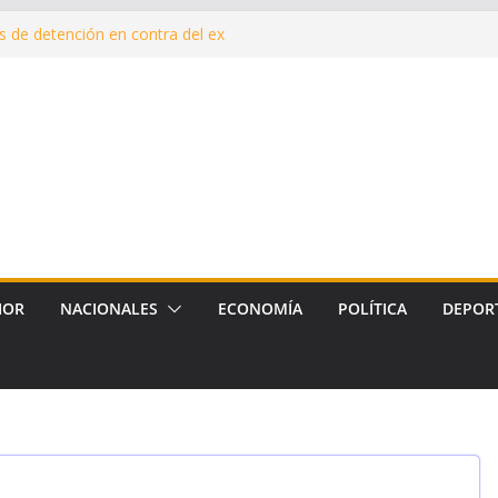
 de detención en contra del ex
qué estamos endeudados?
ón de Mamá”, para cuidar la
 durante y después del embarazo
nte de Malvinas en el corazón
la reposición de más de 120
armiento, Tradición y Smata
IOR
NACIONALES
ECONOMÍA
POLÍTICA
DEPOR