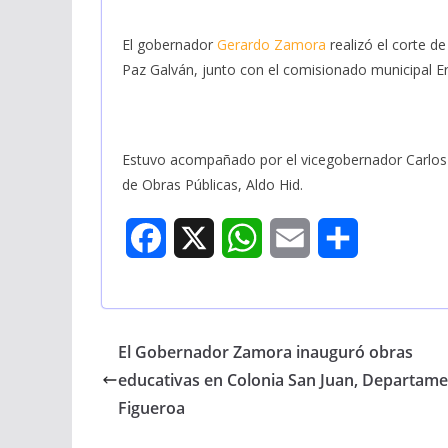
El gobernador
Gerardo Zamora
realizó el corte de
Paz Galván, junto con el comisionado municipal Er
Estuvo acompañado por el vicegobernador Carlos Si
de Obras Públicas, Aldo Hid.
F
X
W
E
S
a
h
m
h
c
a
a
a
El Gobernador Zamora inauguró obras
e
t
i
r
educativas en Colonia San Juan, Departam
b
s
l
e
Figueroa
o
A