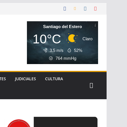
Santiago del Estero
10°C
Claro
3.5 m/s
52%
764
mmHg
TES
JUDICIALES
CULTURA