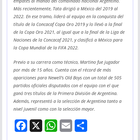
empates al mando del combinado nacional Argentino.
Más recientemente, Tata dirigió a México del 2019 al
2022. En ese tramo, lideró al equipo en la conquista del
título de la Concacaf Copa Oro 2019 y lo llevó a la final
de la Copa Oro 2021, al igual que a la final de la Liga de
Naciones de la Concacaf 2021, y clasificó a México para
la Copa Mundial de la FIFA 2022.
Previo a su carrera como técnico, Martino fue jugador
por más de 15 años. Cuenta con el récord de más
apariciones para Newell’s Old Boys con un total de 505
partidos oficiales disputados con el equipo con el que
ganó tres títulos de la Primera División de Argentina.
Además, representó a la selección de Argentina tanto a
nivel juvenil como con la selección mayor.
F
X
W
E
S
a
h
m
h