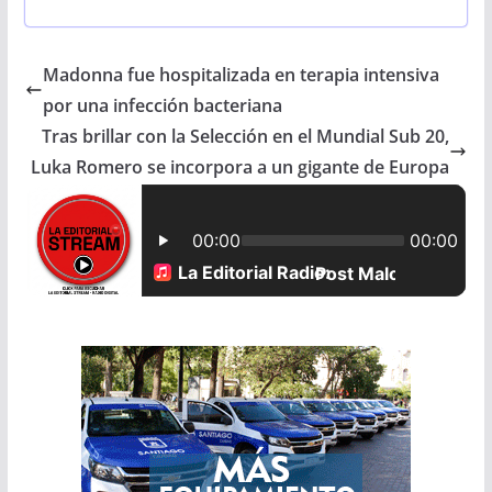
c
a
a
a
Madonna fue hospitalizada en terapia intensiva
e
t
i
r
por una infección bacteriana
b
s
l
e
Tras brillar con la Selección en el Mundial Sub 20,
Luka Romero se incorpora a un gigante de Europa
o
A
o
p
k
p