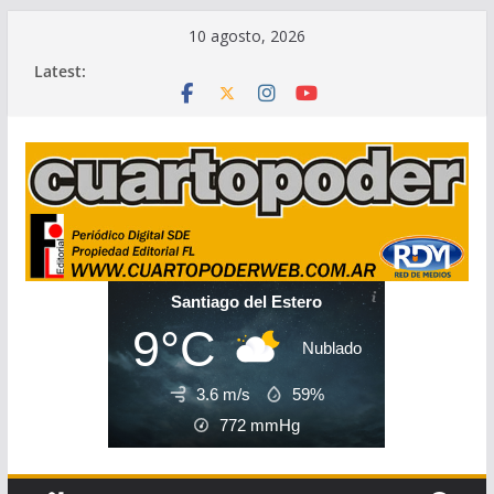
Skip
10 agosto, 2026
to
Latest:
content
Santiago del Estero
9°C
Nublado
3.6 m/s
59%
772
mmHg