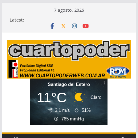
Skip
7 agosto, 2026
to
Latest:
content
Santiago del Estero
11°C
Claro
3.1 m/s
51%
765
mmHg