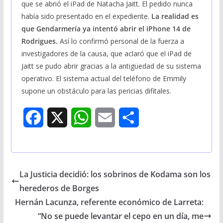
que se abrió el iPad de Natacha Jaitt. El pedido nunca
había sido presentado en el expediente.
La realidad es
que Gendarmería ya intentó abrir el iPhone 14 de
Rodrigues.
Así lo confirmó personal de la fuerza a
investigadores de la causa, que aclaró que el iPad de
Jaitt se pudo abrir gracias a la antigüedad de su sistema
operativo. El sistema actual del teléfono de Emmily
supone un obstáculo para las pericias difitales.
F
X
W
E
S
a
h
m
h
c
a
a
a
La Justicia decidió: los sobrinos de Kodama son los
e
t
i
r
herederos de Borges
b
s
l
e
Hernán Lacunza, referente económico de Larreta:
“No se puede levantar el cepo en un día, me
o
A