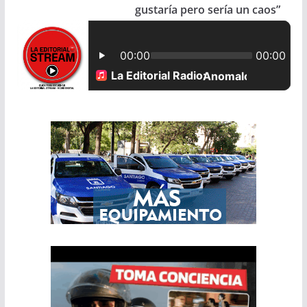
gustaría pero sería un caos”
o
p
k
p