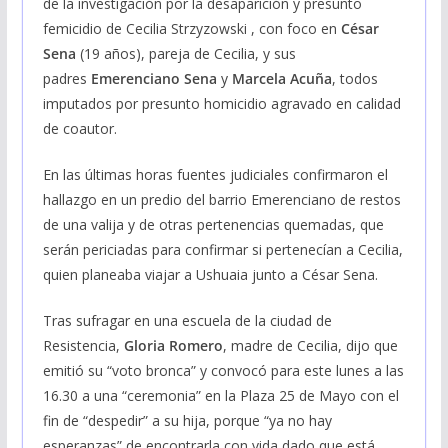
de la investigación por la desaparición y presunto
femicidio de Cecilia Strzyzowski , con foco en
César
Sena
(19 años), pareja de Cecilia, y sus
padres
Emerenciano Sena
y
Marcela Acuña
, todos
imputados por presunto homicidio agravado en calidad
de coautor.
En las últimas horas fuentes judiciales confirmaron el
hallazgo en un predio del barrio Emerenciano de restos
de una valija y de otras pertenencias quemadas, que
serán periciadas para confirmar si pertenecían a Cecilia,
quien planeaba viajar a Ushuaia junto a César Sena.
Tras sufragar en una escuela de la ciudad de
Resistencia,
Gloria Romero
, madre de Cecilia, dijo que
emitió su “voto bronca” y convocó para este lunes a las
16.30 a una “ceremonia” en la Plaza 25 de Mayo con el
fin de “despedir” a su hija, porque “ya no hay
esperanzas” de encontrarla con vida dado que está