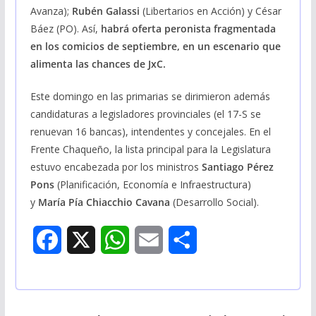
Avanza);
Rubén Galassi
(Libertarios en Acción) y César
Báez (PO). Así,
habrá oferta peronista fragmentada
en los comicios de septiembre, en un escenario que
alimenta las chances de JxC.
Este domingo en las primarias se dirimieron además
candidaturas a legisladores provinciales (el 17-S se
renuevan 16 bancas), intendentes y concejales. En el
Frente Chaqueño, la lista principal para la Legislatura
estuvo encabezada por los ministros
Santiago Pérez
Pons
(Planificación, Economía e Infraestructura)
y
María Pía Chiacchio Cavana
(Desarrollo Social).
F
X
W
E
S
a
h
m
h
c
a
a
a