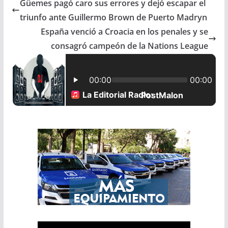
Güemes pagó caro sus errores y dejó escapar el
e
t
i
r
triunfo ante Guillermo Brown de Puerto Madryn
b
s
l
e
España venció a Croacia en los penales y se
consagró campeón de la Nations League
o
A
o
p
k
p