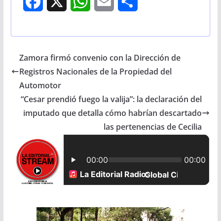
F
X
W
E
S
a
h
m
h
c
a
a
a
Zamora firmó convenio con la Dirección de
e
t
i
r
Registros Nacionales de la Propiedad del
b
s
l
e
Automotor
“Cesar prendió fuego la valija”: la declaración del
o
A
imputado que detalla cómo habrían descartado
o
p
las pertenencias de Cecilia
k
p