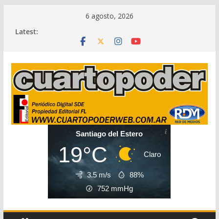
Skip
6 agosto, 2026
to
Latest:
content
Santiago del Estero
19°C
Claro
3.5 m/s
88%
752
mmHg