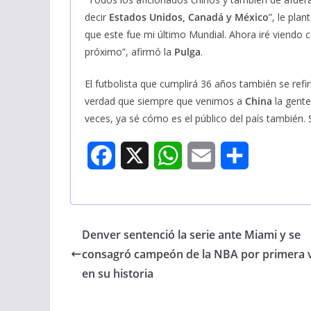
decir
Estados Unidos, Canadá y México
”, le pla
que este fue mi último Mundial. Ahora iré viendo c
próximo”, afirmó la
Pulga
.
El futbolista que cumplirá 36 años también se refir
verdad que siempre que venimos a
China
la gent
veces, ya sé cómo es el público del país también.
F
X
W
E
S
a
h
m
h
c
a
a
a
Denver sentenció la serie ante Miami y se
e
t
i
r
consagró campeón de la NBA por primera 
b
s
l
e
en su historia
o
A