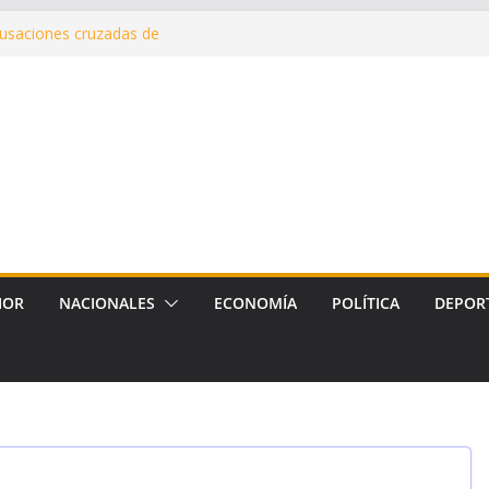
cusaciones cruzadas de
 la intervención de la Dirección
mantenimiento de calles con
uerto, Vinalar, Juan XXIII y
 drenajes pluviales
erna en Fernández
nes del Hospital Zonal de
IOR
NACIONALES
ECONOMÍA
POLÍTICA
DEPOR