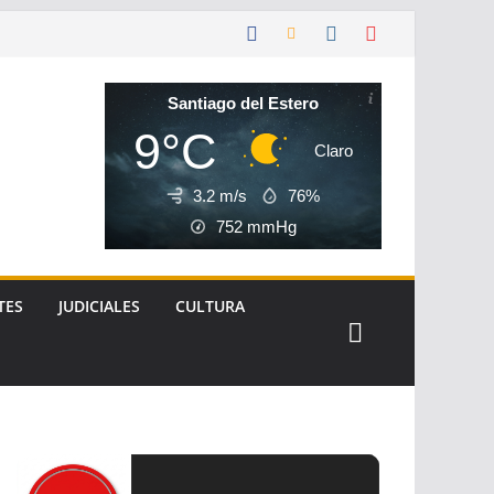
Santiago del Estero
9°C
Claro
3.2 m/s
76%
752
mmHg
TES
JUDICIALES
CULTURA