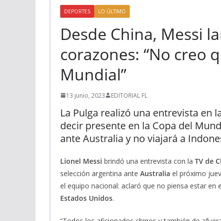
DEPORTES
LO ÚLTIMO
Desde China, Messi la
corazones: “No creo q
Mundial”
13 junio, 2023
EDITORIAL FL
La Pulga realizó una entrevista en 
decir presente en la Copa del Mun
ante Australia y no viajará a Indone
Lionel Messi
brindó una entrevista con la
TV de C
selección argentina ante
Australia
el próximo jue
el equipo nacional: aclaró que no piensa estar en 
Estados Unidos
.
“Todos los aficionados chinos y también de afuera 