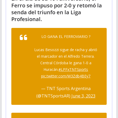
Ferro se impuso por 2-0 y retomó la
senda del triunfo en la Liga
Profesional.
LO GANA EL FERROVIARIO ?
Lucas Besozzi sigue de racha y abrió
el marcador en el Alfredo Terrera.
Central Córdoba le gana 1-0 a
Huracán.
#LPFxTNTSports
pic.twitter.com/W3Zdb4BEy7
— TNT Sports Argentina
(@TNTSportsAR)
June 3, 2023