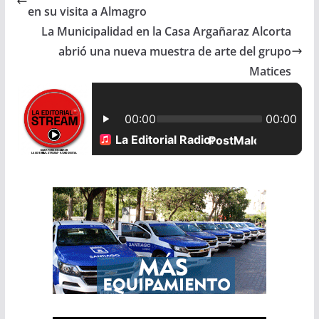
en su visita a Almagro
b
s
l
e
La Municipalidad en la Casa Argañaraz Alcorta
abrió una nueva muestra de arte del grupo
o
A
Matices
o
p
k
p