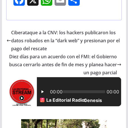
a
h
m
h
c
a
a
a
Ciberataque a la CNV: los hackers publicaron los
e
t
i
r
datos robados en la “dark web” y presionan por el
b
s
l
e
pago del rescate
Diez días para un acuerdo con el FMI: el Gobierno
o
A
busca cerrarlo antes de fin de mes y planea hacer
o
p
un pago parcial
k
p