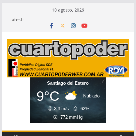
Skip
10 agosto, 2026
to
Latest:
content
Santiago del Estero
9°C
Nublado
3.3 m/s
62%
772
mmHg