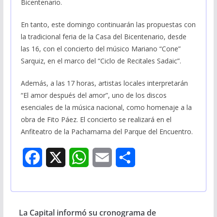
Bicentenario.
En tanto, este domingo continuarán las propuestas con
la tradicional feria de la Casa del Bicentenario, desde
las 16, con el concierto del músico Mariano “Cone”
Sarquiz, en el marco del “Ciclo de Recitales Sadaic”.
Además, a las 17 horas, artistas locales interpretarán
“El amor después del amor”, uno de los discos
esenciales de la música nacional, como homenaje a la
obra de Fito Páez. El concierto se realizará en el
Anfiteatro de la Pachamama del Parque del Encuentro.
F
X
W
E
S
a
h
m
h
c
a
a
a
La Capital informó su cronograma de
e
t
i
r