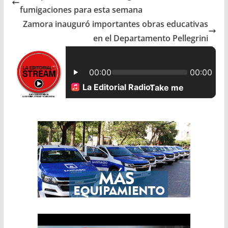
fumigaciones para esta semana
b
s
l
e
Zamora inauguró importantes obras educativas
en el Departamento Pellegrini
o
A
o
p
k
p