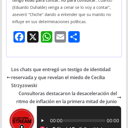
tengo edad para contar, no para consultar.
Cuando
(Eduardo Duhalde) venga a cenar se lo voy a contar”,
aseveró “Chiche” dando a entender que su marido no
influye en sus determinaciones políticas.
F
X
W
E
S
a
h
m
h
c
a
a
a
Los chats que entregó un testigo de identidad
e
t
i
r
reservada y que revelan el miedo de Cecilia
b
s
l
e
Strzyzowski
Consultoras destacaron la desaceleración del
o
A
ritmo de inflación en la primera mitad de junio
o
p
k
p