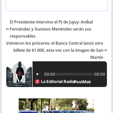
a
h
m
h
c
a
a
a
El Presidente intervino el PJ de Jujuy: Aníbal
e
t
i
r
Fernández y Gustavo Menéndez serán sus
b
s
l
e
responsables
Volvieron los próceres: el Banco Central lanzó otro
o
A
billete de $1.000, esta vez con la imagen de San
o
p
Martín
k
p