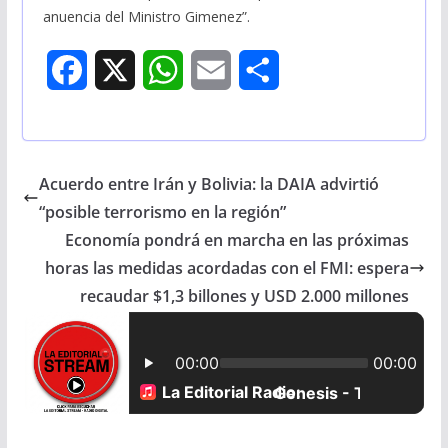
anuencia del Ministro Gimenez”.
F
X
W
E
S
a
h
m
h
c
a
a
a
Acuerdo entre Irán y Bolivia: la DAIA advirtió
e
t
i
r
“posible terrorismo en la región”
b
s
l
e
Economía pondrá en marcha en las próximas
horas las medidas acordadas con el FMI: espera
o
A
recaudar $1,3 billones y USD 2.000 millones
o
p
k
p