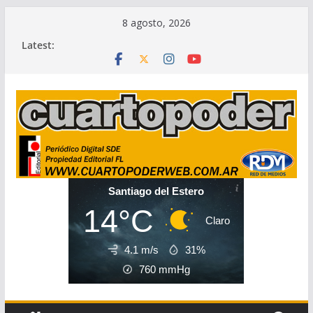
Skip
8 agosto, 2026
to
Latest:
content
Santiago del Estero
14°C
Claro
4.1 m/s
31%
760
mmHg