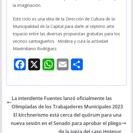
la imaginación.
Este ciclo es una idea de la Dirección de Cultura de la
Municipalidad de la Capital para darle al séptimo arte
espacio entre las diversas propuestas gratuitas para los
vecinos santiagueños. Modera y cura la actividad
Maximiliano Rodríguez.
F
X
W
E
S
a
h
m
h
c
a
a
a
La intendente Fuentes lanzó oficialmente las
e
t
i
r
Olimpíadas de los Trabajadores Municipales 2023
b
s
l
e
El kirchnerismo está cerca del quórum para una
nueva sesión en el Senado para aprobar el pliego
o
A
de la jueza del caso Hotesur