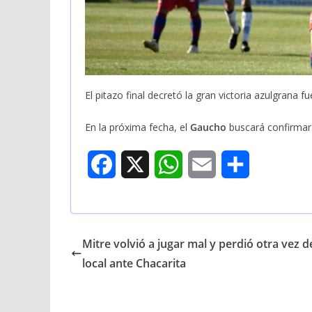
El pitazo final decretó la gran victoria azulgrana f
En la próxima fecha, el
Gaucho
buscará confirmar
F
X
W
E
S
a
h
m
h
c
a
a
a
Mitre volvió a jugar mal y perdió otra vez d
e
t
i
r
local ante Chacarita
b
s
l
e
o
A