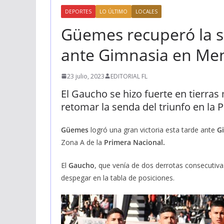
DEPORTES
LO ÚLTIMO
LOCALES
Güemes recuperó la s
ante Gimnasia en Me
23 julio, 2023
EDITORIAL FL
El Gaucho se hizo fuerte en tierra
retomar la senda del triunfo en la 
Güemes
logró una gran victoria esta tarde ante
G
Zona A de la
Primera Nacional.
El
Gaucho
, que venía de dos derrotas consecutiva
despegar en la tabla de posiciones.