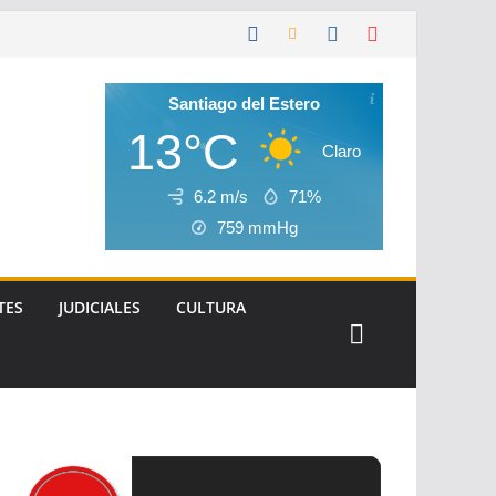
Santiago del Estero
13°C
Claro
6.2 m/s
71%
759
mmHg
TES
JUDICIALES
CULTURA