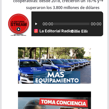
cooperativas: desde 2018, crecieron un 167% y
o
p
superaron los 3.800 millones de dólares
k
p