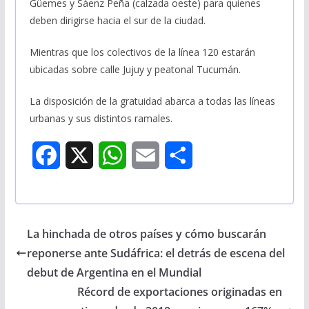
Güemes y Sáenz Peña (calzada oeste) para quienes
deben dirigirse hacia el sur de la ciudad.
Mientras que los colectivos de la línea 120 estarán
ubicadas sobre calle Jujuy y peatonal Tucumán.
La disposición de la gratuidad abarca a todas las líneas
urbanas y sus distintos ramales.
F
X
W
E
S
a
h
m
h
c
a
a
a
La hinchada de otros países y cómo buscarán
e
t
i
r
reponerse ante Sudáfrica: el detrás de escena del
b
s
l
e
debut de Argentina en el Mundial
Récord de exportaciones originadas en
o
A