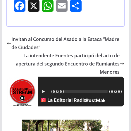
F
X
W
E
S
a
h
m
h
c
a
a
a
Invitan al Concurso del Asado a la Estaca “Madre
e
t
i
r
de Ciudades”
b
s
l
e
La intendente Fuentes participó del acto de
apertura del segundo Encuentro de Rumiantes
o
A
Menores
o
p
k
p