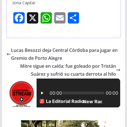
zona Capital.
F
X
W
E
S
a
h
m
h
c
a
a
a
Lucas Besozzi deja Central Córdoba para jugar en
e
t
i
r
Gremio de Porto Alegre
b
s
l
e
Mitre sigue en caída: fue goleado por Tristán
Suárez y sufrió su cuarta derrota al hilo
o
A
o
p
k
p