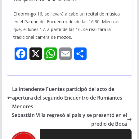
El domingo 16, se llevará a cabo un recital de música
en el Parque del Encuentro desde las 16.30. Mientras
que, el lunes 17, a partir de las 16, se realizará la
tradicional carrera de mozos.
F
X
W
E
S
a
h
m
h
c
a
a
a
La intendente Fuentes participó del acto de
e
t
i
r
apertura del segundo Encuentro de Rumiantes
b
s
l
e
Menores
Sebastián Villa regresó al país y se presentó en el
o
A
predio de Boca
o
p