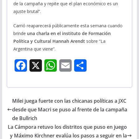
de la campaña y repite que el plan económico es un
ajuste brutal”.
Carrió reaparecerá públicamente esta semana cuando
brinde
una charla en el instituto de Formación
Política y Cultural Hannah Arendt
sobre “La
Argentina que viene”.
F
X
W
E
S
a
h
m
h
c
a
a
a
Milei juega fuerte con las chicanas políticas a JXC
e
t
i
r
desde que Macri se puso al frente de la campaña
b
s
l
e
de Bullrich
La Cámpora retuvo los distritos que puso en juego
o
A
y Máximo Kirchner evalúa los pasos a seguir en la