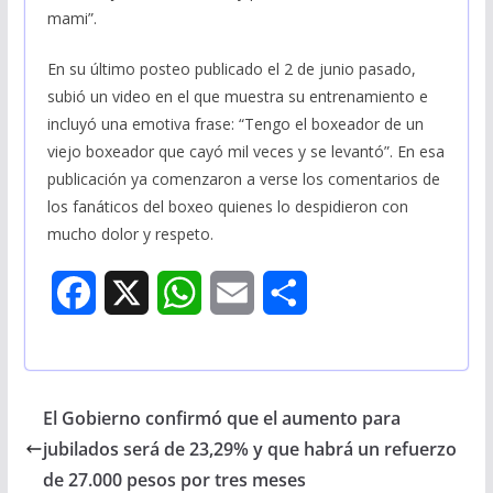
mami”.
En su último posteo publicado el 2 de junio pasado,
subió un video en el que muestra su entrenamiento e
incluyó una emotiva frase: “Tengo el boxeador de un
viejo boxeador que cayó mil veces y se levantó”. En esa
publicación ya comenzaron a verse los comentarios de
los fanáticos del boxeo quienes lo despidieron con
mucho dolor y respeto.
F
X
W
E
S
a
h
m
h
c
a
a
a
El Gobierno confirmó que el aumento para
e
t
i
r
jubilados será de 23,29% y que habrá un refuerzo
b
s
l
e
de 27.000 pesos por tres meses