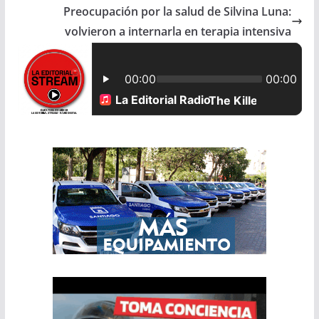
Preocupación por la salud de Silvina Luna:
o
A
volvieron a internarla en terapia intensiva
o
p
k
p