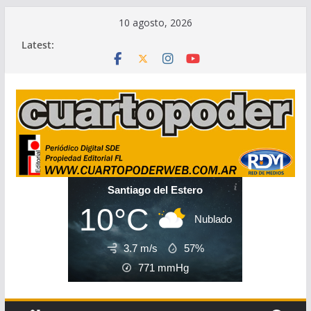
Skip
10 agosto, 2026
to
Latest:
content
Santiago del Estero
10°C
Nublado
3.7 m/s
57%
771
mmHg