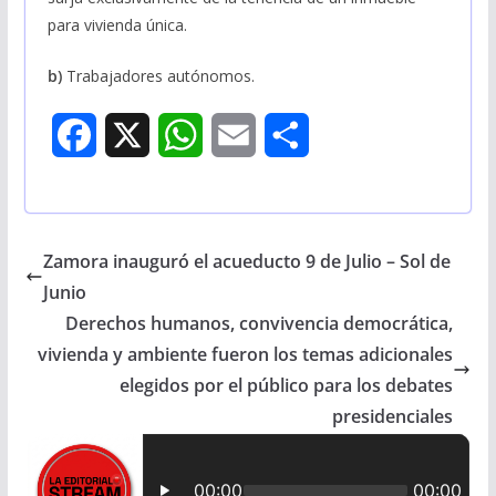
para vivienda única.
b)
Trabajadores autónomos.
F
X
W
E
S
a
h
m
h
c
a
a
a
Zamora inauguró el acueducto 9 de Julio – Sol de
e
t
i
r
Junio
b
s
l
e
Derechos humanos, convivencia democrática,
vivienda y ambiente fueron los temas adicionales
o
A
elegidos por el público para los debates
o
p
presidenciales
k
p