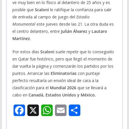
ve muy bien en lo físico al delantero de 25 años y es
posible que
Scaloni
le ratifique la confianza para salir
de entrada al campo de juego del
Estadio
Monumental
este jueves desde las 21. La otra duda es
el centro delantero, entre
Julián Álvarez
y
Lautaro
Martínez
.
Por estos días
Scaloni
suele repetir que lo conseguido
en Qatar fue histórico, pero que llegó el momento de
dar vuelta la página y comenzarán los partidos por los
puntos. Arrancar las
Eliminatorias
con puntaje
perfecto resultaría un envión ideal de cara a la
clasificación para el
Mundial 2026
que se llevará a
cabo en
Canadá, Estados Unidos y México.
F
X
W
E
S
a
h
m
h