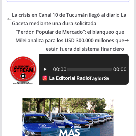
c
a
a
a
La crisis en Canal 10 de Tucumán llegó al diario La
e
t
i
r
Gaceta mediante una dura solicitada
b
s
l
e
“Perdón Popular de Mercado”: el blanqueo que
Milei analiza para los USD 300.000 millones que
o
A
están fuera del sistema financiero
o
p
k
p