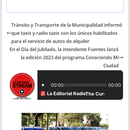
a
h
m
h
c
a
a
a
Tránsito y Transporte de la Municipalidad informó
e
t
i
r
que taxis y radio taxis son los únicos habilitados
b
s
l
e
para el servicio de autos de alquiler
En el Día del Jubilado, la intendente Fuentes lanzó
o
A
la edición 2023 del programa Conociendo Mi
o
p
Ciudad
k
p