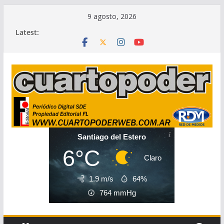
Skip
9 agosto, 2026
to
Latest:
content
Santiago del Estero
6°C
Claro
1.9 m/s
64%
764
mmHg