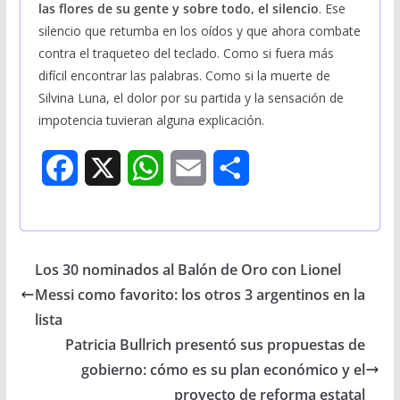
las flores de su gente y sobre todo, el silencio
. Ese
silencio que retumba en los oídos y que ahora combate
contra el traqueteo del teclado. Como si fuera más
difícil encontrar las palabras. Como si la muerte de
Silvina Luna, el dolor por su partida y la sensación de
impotencia tuvieran alguna explicación.
F
X
W
E
S
a
h
m
h
c
a
a
a
Los 30 nominados al Balón de Oro con Lionel
e
t
i
r
Messi como favorito: los otros 3 argentinos en la
b
s
l
e
lista
Patricia Bullrich presentó sus propuestas de
o
A
gobierno: cómo es su plan económico y el
o
p
proyecto de reforma estatal