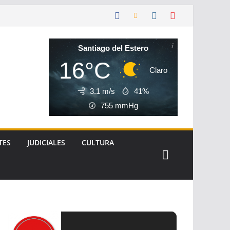
Santiago del Estero
16°C
Claro
3.1 m/s
41%
755
mmHg
TES
JUDICIALES
CULTURA