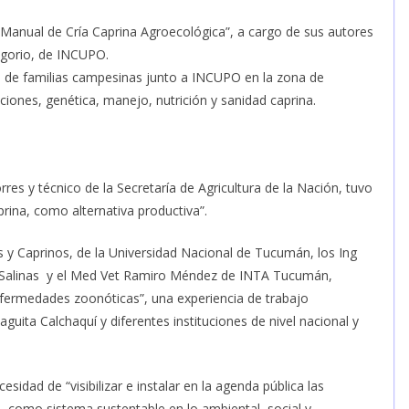
 “Manual de Cría Caprina Agroecológica”, a cargo de sus autores
regorio, de INCUPO.
s de familias campesinas junto a INCUPO en la zona de
ciones, genética, manejo, nutrición y sanidad caprina.
res y técnico de la Secretaría de Agricultura de la Nación, tuvo
prina, como alternativa productiva”.
 y Caprinos, de la Universidad Nacional de Tucumán, los Ing
n Salinas y el Med Vet Ramiro Méndez de INTA Tucumán,
enfermedades zoonóticas”, una experiencia de trabajo
aguita Calchaquí y diferentes instituciones de nivel nacional y
esidad de “visibilizar e instalar en la agenda pública las
, como sistema sustentable en lo ambiental, social y