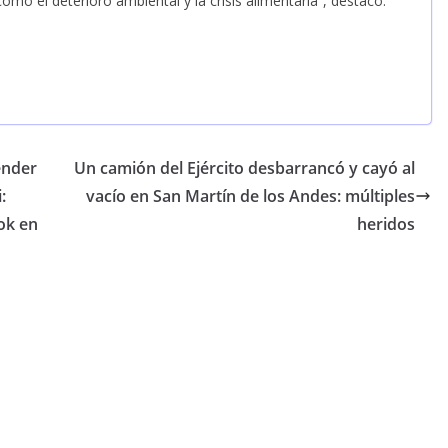
o el deterioro ambiental y la crisis alimentaria”, destacó.
ender
Un camión del Ejército desbarrancó y cayó al
:
vacío en San Martín de los Andes: múltiples
ok en
heridos