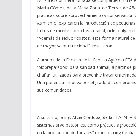
Durante la primera jornada se compartieron difer
Marta Gómez, de la Mesa Zonal de Tierras de Añat
prácticas sobre aprovechamiento y conservación d
Asimismo, explicaron la introducción de pequeñas
frutos de monte como tusca, vinal, ucle o algarro
“Además de reducir costos, esta forma natural de
de mayor valor nutricional”, resaltaron.
Alumnos de la Escuela de la Familia Agrícola EFA 
“biopreparados” para sanidad animal, a partir de pl
chañar, utilizados para prevenir y tratar enfermed
Una ponencia emotiva por el grado de compromiso 
sus comunidades.
A su turno, la ing. Alicia Córdoba, de la EEA INTA
sistemas silvo pastoriles, como práctica agroecológ
en la producción de forrajes” expuso la ing Cecilia 