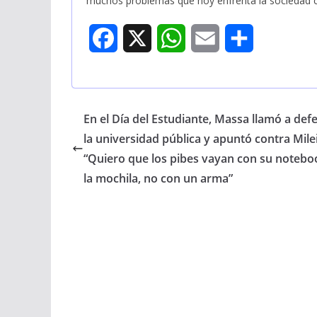
muchos problemas que hoy enfrenta la sociedad com
F
X
W
E
S
a
h
m
h
c
a
a
a
En el Día del Estudiante, Massa llamó a def
e
t
i
r
la universidad pública y apuntó contra Milei
b
s
l
e
“Quiero que los pibes vayan con su notebo
la mochila, no con un arma”
o
A
o
p
k
p