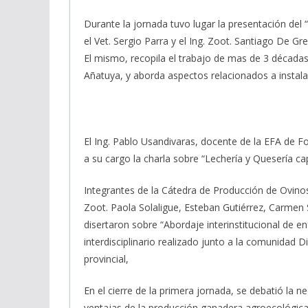
Durante la jornada tuvo lugar la presentación del
el Vet. Sergio Parra y el Ing. Zoot. Santiago De G
El mismo, recopila el trabajo de mas de 3 década
Añatuya, y aborda aspectos relacionados a instala
El Ing. Pablo Usandivaras, docente de la EFA de For
a su cargo la charla sobre “Lechería y Quesería ca
Integrantes de la Cátedra de Producción de Ovinos
Zoot. Paola Solaligue, Esteban Gutiérrez, Carme
disertaron sobre “Abordaje interinstitucional de 
interdisciplinario realizado junto a la comunidad Di
provincial,
En el cierre de la primera jornada, se debatió la nec
ventajas de la producción ganadera agroecológica