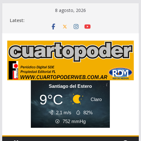
Skip
8 agosto, 2026
to
Latest:
content
Santiago del Estero
9°C
Claro
2.1 m/s
82%
752
mmHg