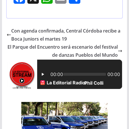
a
h
m
h
c
a
a
a
Con agenda confirmada, Central Córdoba recibe a
e
t
i
r
Boca Juniors el martes 19
b
s
l
e
El Parque del Encuentro será escenario del festival
de danzas Pueblos del Mundo
o
A
o
p
k
p