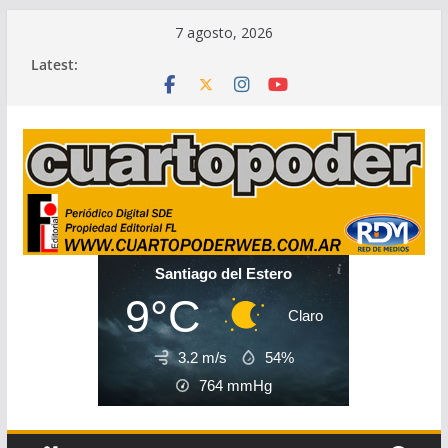
Skip
7 agosto, 2026
to
Latest:
content
Santiago del Estero
9°C
Claro
3.2 m/s
54%
764
mmHg