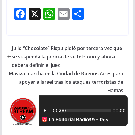
F
X
W
E
S
a
h
m
h
c
a
a
a
Julio “Chocolate” Rigau pidió por tercera vez que
e
t
i
r
se suspenda la pericia de su teléfono y ahora
b
s
l
e
deberá definir el juez
Masiva marcha en la Ciudad de Buenos Aires para
o
A
apoyar a Israel tras los ataques terroristas de
o
p
Hamas
k
p