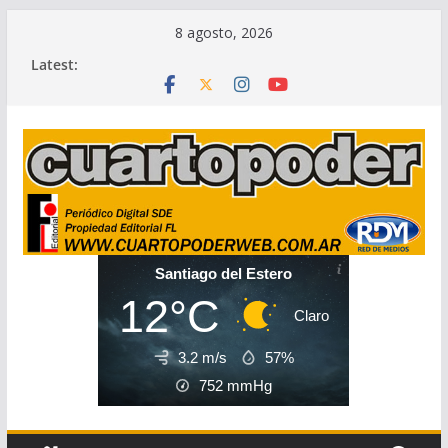
Skip
8 agosto, 2026
to
Latest:
content
Santiago del Estero
12°C
Claro
3.2 m/s
57%
752
mmHg