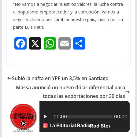
“No vamos a negociar nuestros valores: la lucha contra
el populismo empobrecedor y la corrupción. Vamos a
seguir luchando por cambiar nuestro país, indicó por su
parte Luis Petri.
F
X
W
E
S
a
h
m
h
c
a
a
a
Subió la nafta en YPF un 3,5% en Santiago
e
t
i
r
Massa anunció un nuevo dólar diferencial para
b
s
l
e
todas las exportaciones por 30 días
o
A
o
p
k
p