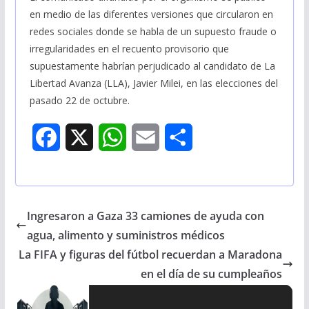
en medio de las diferentes versiones que circularon en
redes sociales donde se habla de un supuesto fraude o
irregularidades en el recuento provisorio que
supuestamente habrían perjudicado al candidato de La
Libertad Avanza (LLA), Javier Milei, en las elecciones del
pasado 22 de octubre.
F
X
W
E
S
a
h
m
h
c
a
a
a
Ingresaron a Gaza 33 camiones de ayuda con
e
t
i
r
agua, alimento y suministros médicos
b
s
l
e
La FIFA y figuras del fútbol recuerdan a Maradona
en el día de su cumpleaños
o
A
o
p