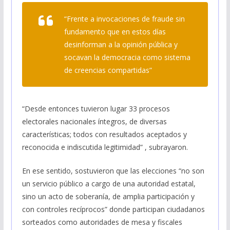
“Frente a invocaciones de fraude sin
fundamento que en estos días
desinforman a la opinión pública y
socavan la democracia como sistema
de creencias compartidas”
“Desde entonces tuvieron lugar 33 procesos
electorales nacionales íntegros, de diversas
características; todos con resultados aceptados y
reconocida e indiscutida legitimidad” , subrayaron.
En ese sentido, sostuvieron que las elecciones “no son
un servicio público a cargo de una autoridad estatal,
sino un acto de soberanía, de amplia participación y
con controles recíprocos” donde participan ciudadanos
sorteados como autoridades de mesa y fiscales