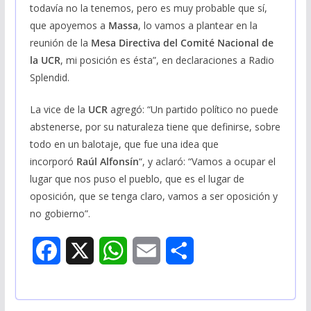
todavía no la tenemos, pero es muy probable que sí,
que apoyemos a
Massa
, lo vamos a plantear en la
reunión de la
Mesa Directiva del Comité Nacional de
la UCR
, mi posición es ésta”, en declaraciones a Radio
Splendid.
La vice de la
UCR
agregó: “Un partido político no puede
abstenerse, por su naturaleza tiene que definirse, sobre
todo en un balotaje, que fue una idea que
incorporó
Raúl Alfonsín
“, y aclaró: “Vamos a ocupar el
lugar que nos puso el pueblo, que es el lugar de
oposición, que se tenga claro, vamos a ser oposición y
no gobierno”.
F
X
W
E
S
a
h
m
h
c
a
a
a