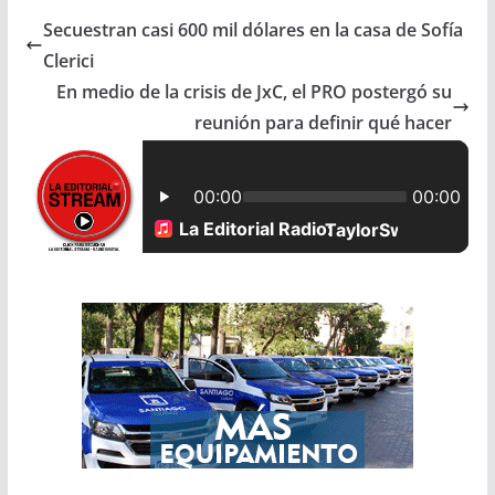
Secuestran casi 600 mil dólares en la casa de Sofía
e
t
i
r
Clerici
b
s
l
e
En medio de la crisis de JxC, el PRO postergó su
reunión para definir qué hacer
o
A
o
p
k
p